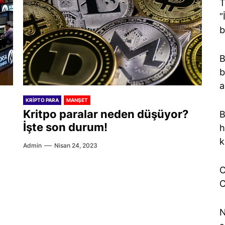
T
“
b
B
b
a
KRIPTO PARA
MANŞET
Kritpo paralar neden düşüyor?
B
İşte son durum!
h
k
Admin
Nisan 24, 2023
O
C
N