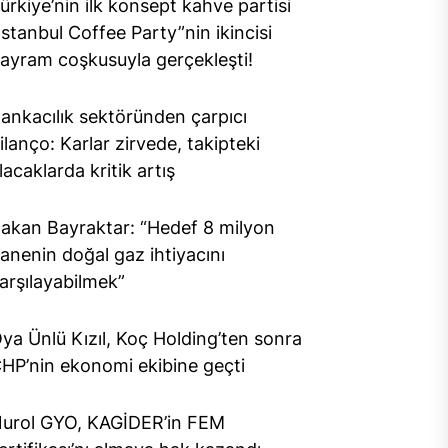
ürkiye’nin ilk konsept kahve partisi
İstanbul Coffee Party”nin ikincisi
ayram coşkusuyla gerçekleşti!
ankacılık sektöründen çarpıcı
ilanço: Karlar zirvede, takipteki
lacaklarda kritik artış
akan Bayraktar: “Hedef 8 milyon
anenin doğal gaz ihtiyacını
arşılayabilmek”
ya Ünlü Kızıl, Koç Holding’ten sonra
HP’nin ekonomi ekibine geçti
urol GYO, KAGİDER’in FEM