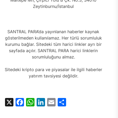
Maltepe Mh, Çırpıcı Yolu B Çk. No:3, 34010
Zeytinburnu/İstanbul
SANTRAL PARA’da yayınlanan haberler kaynak
gösterilmeden kullanılamaz. Her türlü sorumluluk
kurumu bağlar. Sitedeki tüm harici linkler ayrı bir
sayfada açılır. SANTRAL PARA harici linklerin
sorumluluğunu almaz.
Sitedeki kripto para ve piyasalar ile ilgili haberler
yatırım tavsiyesi değildir.
X
Facebook
WhatsApp
LinkedIn
Email
Share