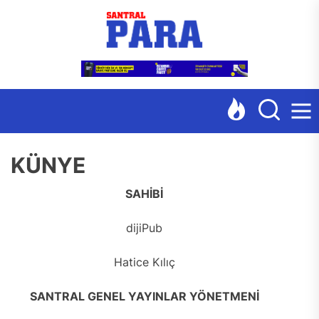
Skip
Santr
to
the
content
KÜNYE
SAHİBİ
dijiPub
Hatice Kılıç
SANTRAL GENEL YAYINLAR YÖNETMENİ