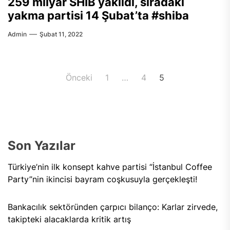
259 milyar SHIB yakıldı, sıradaki
yakma partisi 14 Şubat’ta #shiba
Admin
Şubat 11, 2022
Yazı
Önceki
1
…
4
5
sayfalaması
Son Yazılar
Türkiye’nin ilk konsept kahve partisi “İstanbul Coffee
Party”nin ikincisi bayram coşkusuyla gerçekleşti!
Bankacılık sektöründen çarpıcı bilanço: Karlar zirvede,
takipteki alacaklarda kritik artış