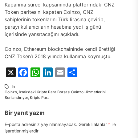
Kapanma süreci kapsamında platformdaki CNZ
Token paritesini kapatan Coinzo, CNZ
sahiplerinin tokenlarını Türk lirasına çevirip,
parayı kullanıcıların hesabına yedi iş günü
içerisinde yansıtacağını açıkladı.
Coinzo, Ethereum blockchaininde kendi ürettiği
CNZ Token’ı 2018 yılında kullanıma koymuştu.
X
Facebook
WhatsApp
LinkedIn
Email
Share
In
Coinzo
,
İzmir’deki Kripto Para Borsası Coinzo Hizmetlerini
Sonlandırıyor
,
Kripto Para
Bir yanıt yazın
E-posta adresiniz yayınlanmayacak.
Gerekli alanlar
*
ile
işaretlenmişlerdir