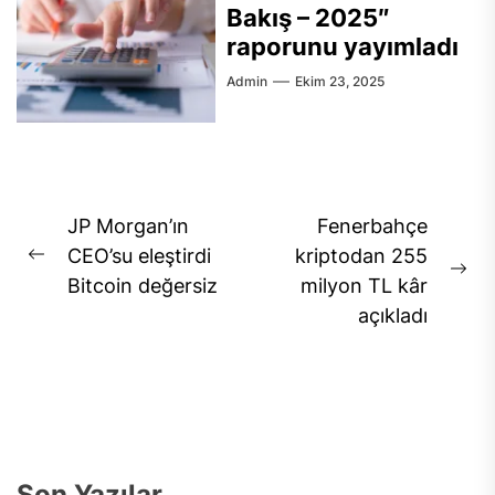
Bakış – 2025″
raporunu yayımladı
Admin
Ekim 23, 2025
Yazı
JP Morgan’ın
Fenerbahçe
gezinmesi
CEO’su eleştirdi
kriptodan 255
Previous
Ne
Bitcoin değersiz
milyon TL kâr
post:
pos
açıkladı
Son Yazılar