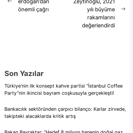
gezinmesi
erdoğan’dan
Zeytinoğlu, 2021
Previous
önemli çağrı
yılı büyüme
post:
Ne
rakamlarını
pos
değerlendirdi
Son Yazılar
Türkiye’nin ilk konsept kahve partisi “İstanbul Coffee
Party”nin ikincisi bayram coşkusuyla gerçekleşti!
Bankacılık sektöründen çarpıcı bilanço: Karlar zirvede,
takipteki alacaklarda kritik artış
Bakan Bayraktar: “Hedef 8 milyon hanenin doğal gaz