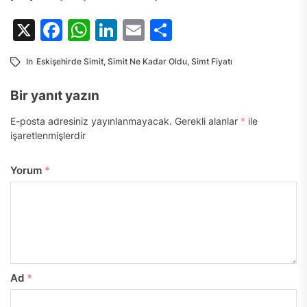
X
Facebook
WhatsApp
LinkedIn
Email
Share
In
Eskişehirde Simit
,
Simit Ne Kadar Oldu
,
Simt Fiyatı
Bir yanıt yazın
E-posta adresiniz yayınlanmayacak.
Gerekli alanlar
*
ile
işaretlenmişlerdir
Yorum
*
Ad
*