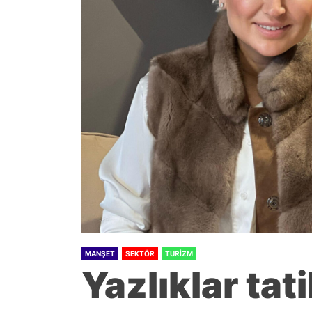
MANŞET
SEKTÖR
TURIZM
Yazlıklar tat