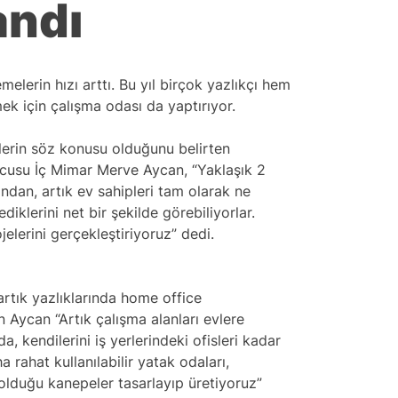
andı
melerin hızı arttı. Bu yıl birçok yazlıkçı hem
k için çalışma odası da yaptırıyor.
lerin söz konusu olduğunu belirten
:
rucusu İç Mimar Merve Aycan, “Yaklaşık 2
Y
ından, artık ev sahipleri tam olarak ne
t
diklerini net bir şekilde görebiliyorlar.
h
ojelerini gerçekleştiriyoruz” dedi.
P
h
 artık yazlıklarında home office
an Aycan “Artık çalışma alanları evlere
, kendilerini iş yerlerindeki ofisleri kadar
 rahat kullanılabilir yatak odaları,
 olduğu kanepeler tasarlayıp üretiyoruz”