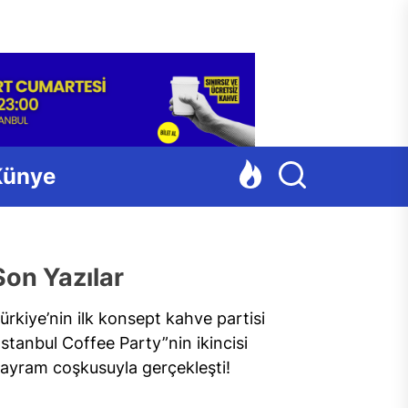
Para
Künye
Son Yazılar
ürkiye’nin ilk konsept kahve partisi
İstanbul Coffee Party”nin ikincisi
ayram coşkusuyla gerçekleşti!