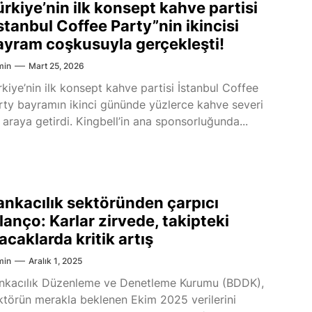
ürkiye’nin ilk konsept kahve partisi
stanbul Coffee Party”nin ikincisi
ayram coşkusuyla gerçekleşti!
min
Mart 25, 2026
rkiye’nin ilk konsept kahve partisi İstanbul Coffee
rty bayramın ikinci gününde yüzlerce kahve severi
r araya getirdi. Kingbell’in ana sponsorluğunda...
ankacılık sektöründen çarpıcı
lanço: Karlar zirvede, takipteki
acaklarda kritik artış
min
Aralık 1, 2025
nkacılık Düzenleme ve Denetleme Kurumu (BDDK),
ktörün merakla beklenen Ekim 2025 verilerini