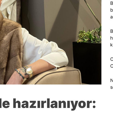
B
b
a
B
h
k
O
C
N
s
ile hazırlanıyor: