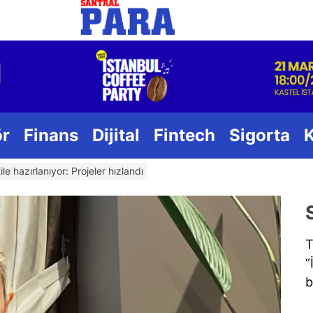
Santral
ör
Finans
Dijital
Fintech
Sigorta
tile hazırlanıyor: Projeler hızlandı
T
“
b