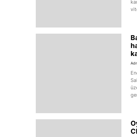
ka
vit
B
h
k
Ad
En
Sa
üz
gem
O
C