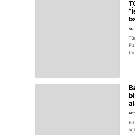
T
“İ
b
Ad
Tü
Pa
bi
B
bi
al
Ad
Ba
se