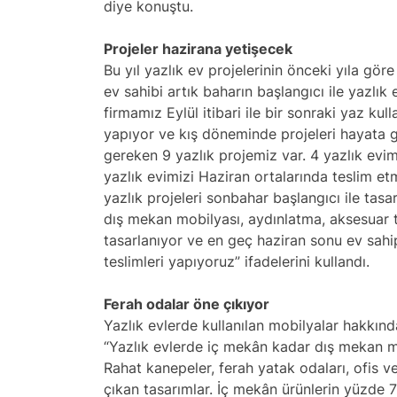
diye konuştu.
Projeler hazirana yetişecek
Bu yıl yazlık ev projelerinin önceki yıla göre 
ev sahibi artık baharın başlangıcı ile yazlık e
firmamız Eylül itibari ile bir sonraki yaz kul
yapıyor ve kış döneminde projeleri hayata g
gereken 9 yazlık projemiz var. 4 yazlık evi
yazlık evimizi Haziran ortalarında teslim et
yazlık projeleri sonbahar başlangıcı ile tas
dış mekan mobilyası, aydınlatma, aksesuar ta
tasarlanıyor ve en geç haziran sonu ev sahi
teslimleri yapıyoruz” ifadelerini kullandı.
Ferah odalar öne çıkıyor
Yazlık evlerde kullanılan mobilyalar hakkınd
“Yazlık evlerde iç mekân kadar dış mekan mo
Rahat kanepeler, ferah yatak odaları, ofis 
çıkan tasarımlar. İç mekân ürünlerin yüzde 7