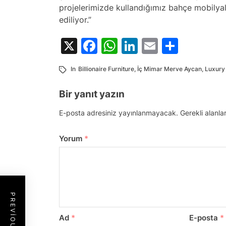
projelerimizde kullandığımız bahçe mobilyal
ediliyor.”
X
Facebook
WhatsApp
LinkedIn
Email
Share
In
Billionaire Furniture
,
İç Mimar Merve Aycan
,
Luxury
Bir yanıt yazın
E-posta adresiniz yayınlanmayacak.
Gerekli alanla
Yorum
*
Ad
*
E-posta
*