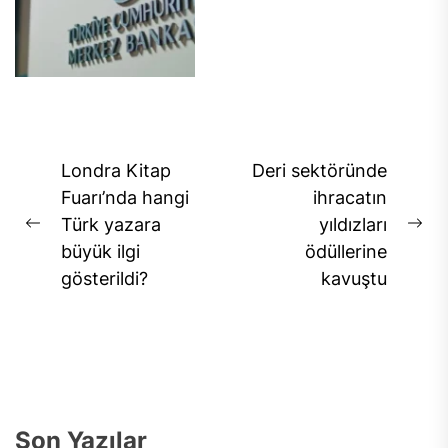
Yazı
Londra Kitap
Deri sektöründe
gezinmesi
Fuarı’nda hangi
ihracatın
Türk yazara
yıldızları
Previous
Ne
büyük ilgi
ödüllerine
post:
pos
gösterildi?
kavuştu
Son Yazılar