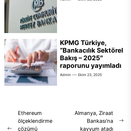
KPMG Türkiye,
“Bankacılık Sektörel
Bakış – 2025″
raporunu yayımladı
Admin
Ekim 23, 2025
Yazı
Ethereum
Almanya, Ziraat
gezinmesi
ölçeklendirme
Bankası’na
Ne
çözümü
kayyum atadı