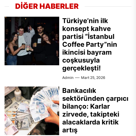
DİĞER HABERLER
Türkiye’nin ilk
konsept kahve
partisi “İstanbul
Coffee Party”nin
ikincisi bayram
coşkusuyla
gerçekleşti!
Admin
Mart 25, 2026
Bankacılık
sektöründen çarpıcı
bilanço: Karlar
zirvede, takipteki
alacaklarda kritik
artış