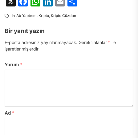
X
Facebook
WhatsApp
LinkedIn
Email
Share
In
Ab Yaptırım
,
Kripto
,
Kripto Cüzdan
Bir yanıt yazın
E-posta adresiniz yayınlanmayacak.
Gerekli alanlar
*
ile
işaretlenmişlerdir
Yorum
*
Ad
*