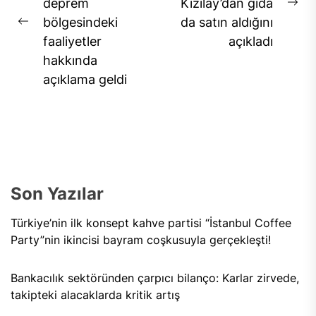
deprem
Kızılay’dan gıda
Ne
bölgesindeki
da satın aldığını
Previous
pos
faaliyetler
açıkladı
post:
hakkında
açıklama geldi
Son Yazılar
Türkiye’nin ilk konsept kahve partisi “İstanbul Coffee
Party”nin ikincisi bayram coşkusuyla gerçekleşti!
Bankacılık sektöründen çarpıcı bilanço: Karlar zirvede,
takipteki alacaklarda kritik artış