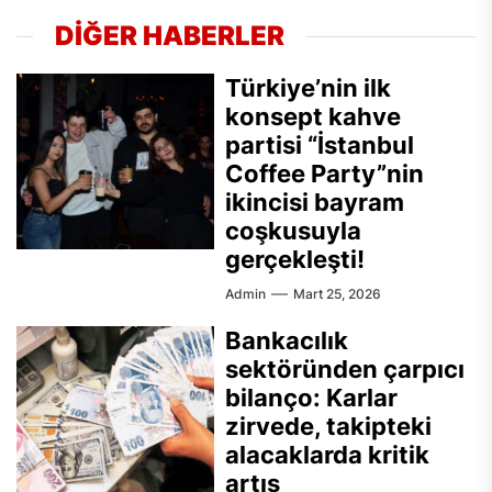
DİĞER HABERLER
Türkiye’nin ilk
konsept kahve
partisi “İstanbul
Coffee Party”nin
ikincisi bayram
coşkusuyla
gerçekleşti!
Admin
Mart 25, 2026
Bankacılık
sektöründen çarpıcı
bilanço: Karlar
zirvede, takipteki
alacaklarda kritik
artış