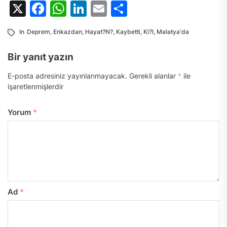
X
Facebook
WhatsApp
LinkedIn
Email
Share
In
Deprem
,
Enkazdan
,
Hayat?n?
,
Kaybetti
,
Ki?i
,
Malatya'da
Bir yanıt yazın
E-posta adresiniz yayınlanmayacak.
Gerekli alanlar
*
ile
işaretlenmişlerdir
Yorum
*
Ad
*