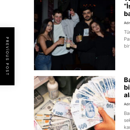
“İ
b
Ad
Tü
Pa
PREVIOUS POST
bi
B
bi
al
Ad
Ba
se
ka