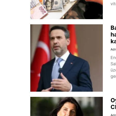
vit
B
h
k
Ad
En
Sa
üz
gem
O
C
Ad