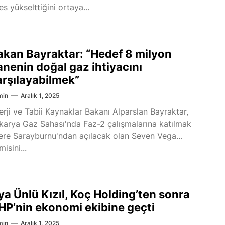
es yükselttiğini ortaya...
akan Bayraktar: “Hedef 8 milyon
anenin doğal gaz ihtiyacını
arşılayabilmek”
min
Aralık 1, 2025
erji ve Tabii Kaynaklar Bakanı Alparslan Bayraktar,
karya Gaz Sahası'nda Faz-2 çalışmalarına katılmak
ere Sarayburnu'ndan açılacak olan Seven Vega
isini...
ya Ünlü Kızıl, Koç Holding’ten sonra
HP’nin ekonomi ekibine geçti
min
Aralık 1, 2025