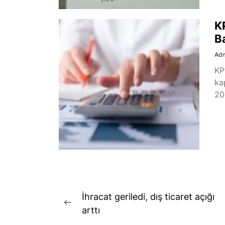
K
B
Ad
KP
ka
20
Yazı
İhracat geriledi, dış ticaret açığı
Previous
gezinmesi
arttı
post: