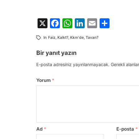
X
Facebook
WhatsApp
LinkedIn
Email
Share
In
Faiz
,
Kalkt?
,
Kkm'de
,
Tavan?
Bir yanıt yazın
E-posta adresiniz yayınlanmayacak.
Gerekli alanla
Yorum
*
Ad
*
E-posta
*