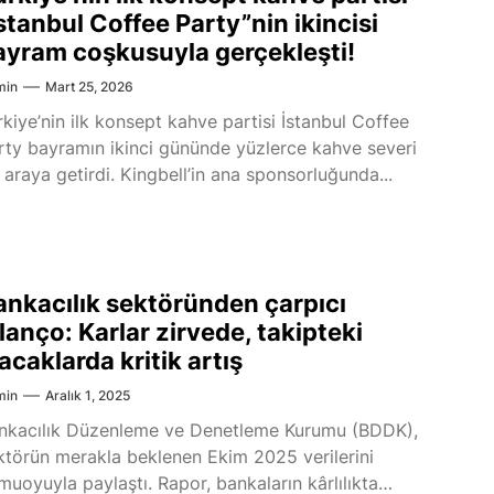
stanbul Coffee Party”nin ikincisi
ayram coşkusuyla gerçekleşti!
min
Mart 25, 2026
rkiye’nin ilk konsept kahve partisi İstanbul Coffee
rty bayramın ikinci gününde yüzlerce kahve severi
r araya getirdi. Kingbell’in ana sponsorluğunda...
ankacılık sektöründen çarpıcı
lanço: Karlar zirvede, takipteki
acaklarda kritik artış
min
Aralık 1, 2025
nkacılık Düzenleme ve Denetleme Kurumu (BDDK),
ktörün merakla beklenen Ekim 2025 verilerini
muoyuyla paylaştı. Rapor, bankaların kârlılıkta