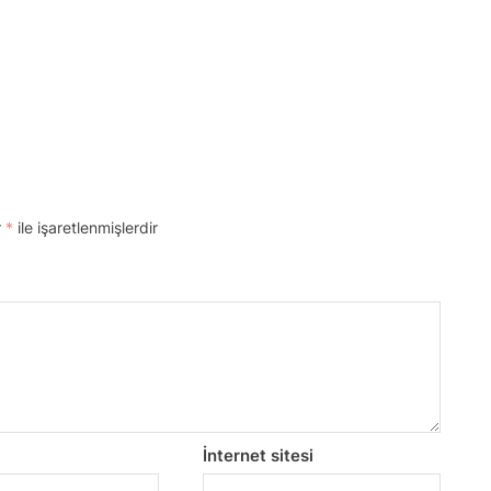
:
K
r
*
ile işaretlenmişlerdir
f
t
k
İnternet sitesi