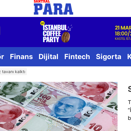
Santral
ör
Finans
Dijital
Fintech
Sigorta
 tavanı kalktı
T
“
b