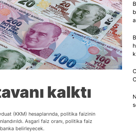
B
b
a
B
h
k
O
C
avanı kalktı
N
s
duat (KKM) hesaplarında, politika faizinin
ndırıldı. Asgari faiz oranı, politika faiz
e banka belirleyecek.