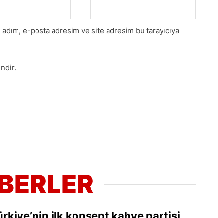
 adım, e-posta adresim ve site adresim bu tarayıcıya
ndir.
ABERLER
ürkiye’nin ilk konsept kahve partisi