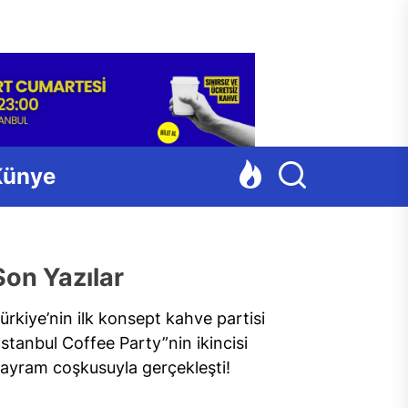
Para
Künye
Son Yazılar
ürkiye’nin ilk konsept kahve partisi
İstanbul Coffee Party”nin ikincisi
ayram coşkusuyla gerçekleşti!