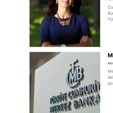
Cu
Ku
Yü
M
Ad
Me
ek
pol