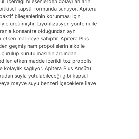
l, içerdiği bileşenlerden dolayı arıların
ü bitkisel kapsül formunda sunuyor. Apitera
oaktif bileşenlerinin korunması için
le üretilmiştir. Liyofilizasyon yöntemi ile
e oranla konsantre olduğundan aynı
a etken maddeye sahiptir. Apitera Plus
zden geçmiş ham propolislerin alkolle
uçurulup kurutulmasının ardından
edilen etken madde içerikli toz propolis
 kolaylık sağlıyor. Apitera Plus Arısütü
rudan suyla yutulabileceği gibi kapsül
t veya meyve suyu benzeri içeceklere ilave