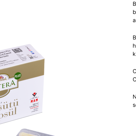
B
b
a
B
h
k
O
C
N
s