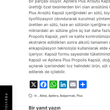
bir parçası oluyor. Apitera Plus Arısütü Kapsü
ürettiği özel besinlerden biri olan arısütün
Plus Arısütü Kapsül içeriğindeki arı sütü, biy
liyofilizasyon (dondurarak kurutma) yöntemiy
üretilen arı sütü, taze arı sütünün içeriğin
miktardaki arı sütüne göre üç kat daha fazl
Propolis Kapsül, yerli ve kalite kontrolümü
ekstrakte edildikten sonra alkolü tamamen 
enkapsülasyon teknolojisi kullanılarak elde 
içeriyor. Kapsül formu sayesinde tüketiminde
Kapsül ve Apitera Plus Propolis Kapsül, doğ
açılarak içerisindeki toz halindeki ürün, sü
edilerek de içilebilir.
X
Facebook
WhatsApp
LinkedIn
Email
Share
In
,
Ailesi
,
Apitera
,
Balparmak
,
Plus
Bir yanıt yazın