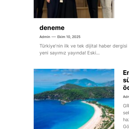
deneme
Admin
Ekim 10, 2025
Türkiye'nin ilk ve tek dijital haber dergi
yeni sayımız yayında! Eski...
E
sü
ö
Ad
GR
se
ha
Gö