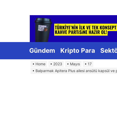
Skip
to
the
content
Gündem
Kripto Para
Sekt
Home
2023
Mayıs
17
Balparmak Apitera Plus ailesi arısütü kapsül ve 