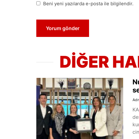
Beni yeni yazılarda e-posta ile bilgilendir.
DİĞER H
N
s
Ad
KA
de
ku
cin