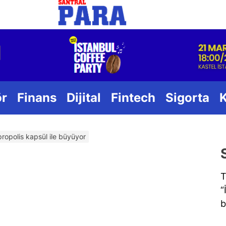
Santral
ör
Finans
Dijital
Fintech
Sigorta
propolis kapsül ile büyüyor
T
“
b