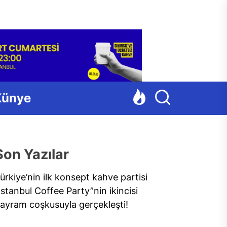
Para
Künye
Son Yazılar
ürkiye’nin ilk konsept kahve partisi
İstanbul Coffee Party”nin ikincisi
ayram coşkusuyla gerçekleşti!