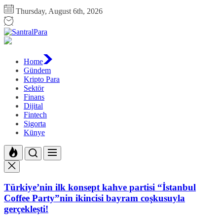
Skip
Thursday, August 6th, 2026
to
the
SantralPara
content
Home
Gündem
Kripto Para
Sektör
Finans
Dijital
Fintech
Sigorta
Künye
Türkiye’nin ilk konsept kahve partisi “İstanbul
Coffee Party”nin ikincisi bayram coşkusuyla
gerçekleşti!