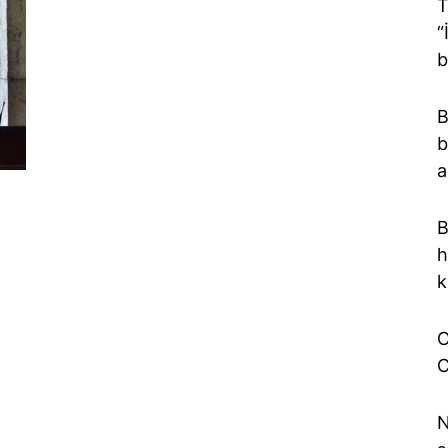
T
“
b
B
b
a
B
h
k
O
C
N