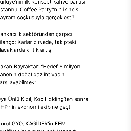
ürkiye’nin ilk konsept kahve partisi
İstanbul Coffee Party”nin ikincisi
ayram coşkusuyla gerçekleşti!
ankacılık sektöründen çarpıcı
ilanço: Karlar zirvede, takipteki
lacaklarda kritik artış
akan Bayraktar: “Hedef 8 milyon
anenin doğal gaz ihtiyacını
arşılayabilmek”
ya Ünlü Kızıl, Koç Holding’ten sonra
HP’nin ekonomi ekibine geçti
urol GYO, KAGİDER’in FEM