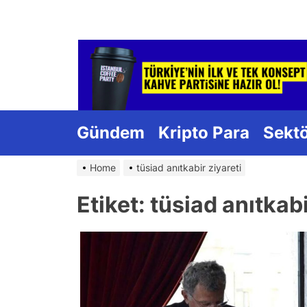
Skip
to
the
content
Gündem
Kripto Para
Sekt
Home
tüsiad anıtkabir ziyareti
Etiket:
tüsiad anıtkabi