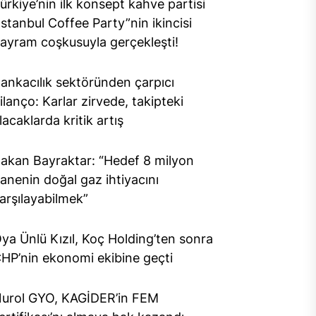
ürkiye’nin ilk konsept kahve partisi
İstanbul Coffee Party”nin ikincisi
ayram coşkusuyla gerçekleşti!
ankacılık sektöründen çarpıcı
ilanço: Karlar zirvede, takipteki
lacaklarda kritik artış
akan Bayraktar: “Hedef 8 milyon
anenin doğal gaz ihtiyacını
arşılayabilmek”
ya Ünlü Kızıl, Koç Holding’ten sonra
HP’nin ekonomi ekibine geçti
urol GYO, KAGİDER’in FEM