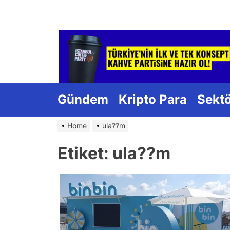
Skip
to
the
content
Gündem
Kripto Para
Sekt
Home
ula??m
Etiket:
ula??m