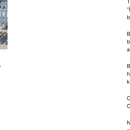
T
“
b
B
b
a
e
B
h
k
O
C
N