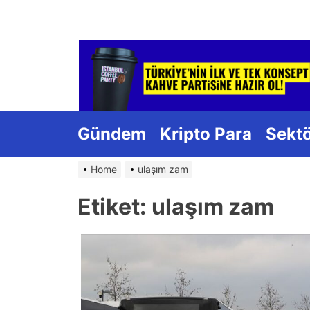
Skip
to
the
content
Gündem
Kripto Para
Sekt
Home
ulaşım zam
Etiket:
ulaşım zam