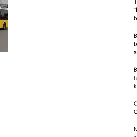
T
“
b
B
b
a
a
B
h
k
O
C
N