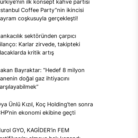
ürkiye’nin ilk konsept kahve partisi
İstanbul Coffee Party”nin ikincisi
ayram coşkusuyla gerçekleşti!
ankacılık sektöründen çarpıcı
ilanço: Karlar zirvede, takipteki
lacaklarda kritik artış
akan Bayraktar: “Hedef 8 milyon
anenin doğal gaz ihtiyacını
arşılayabilmek”
ya Ünlü Kızıl, Koç Holding’ten sonra
HP’nin ekonomi ekibine geçti
urol GYO, KAGİDER’in FEM