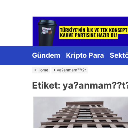
Skip
to
the
content
Gündem
Kripto Para
Sekt
Home
ya?anmam??t?r
Etiket:
ya?anmam??t