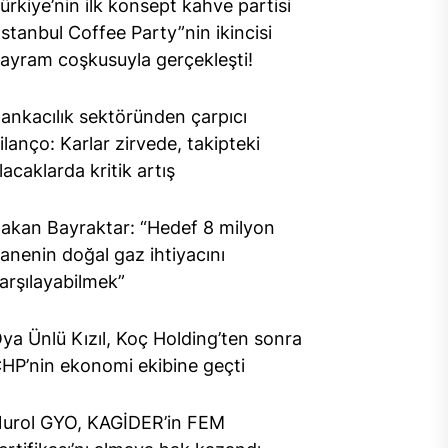
ürkiye’nin ilk konsept kahve partisi
İstanbul Coffee Party”nin ikincisi
ayram coşkusuyla gerçekleşti!
ankacılık sektöründen çarpıcı
ilanço: Karlar zirvede, takipteki
lacaklarda kritik artış
akan Bayraktar: “Hedef 8 milyon
anenin doğal gaz ihtiyacını
arşılayabilmek”
ya Ünlü Kızıl, Koç Holding’ten sonra
HP’nin ekonomi ekibine geçti
urol GYO, KAGİDER’in FEM