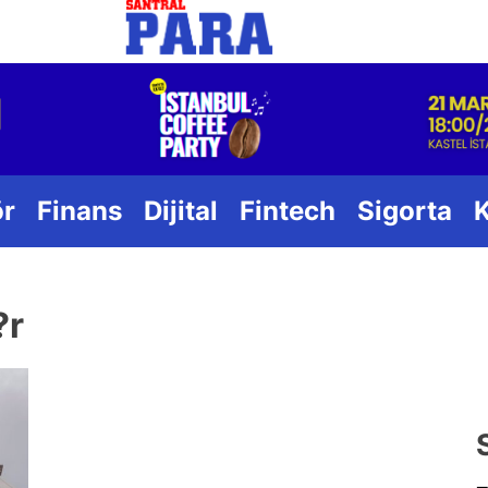
Santral
ör
Finans
Dijital
Fintech
Sigorta
?r