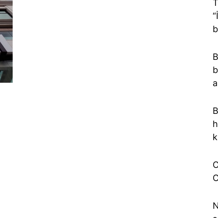
T
“
b
B
b
a
B
h
k
O
C
N