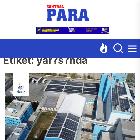
Skip
Santr
to
the
content
Etiket:
yar?s?nda