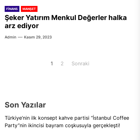
FINANS
MANŞET
Şeker Yatırım Menkul Değerler halka
arz ediyor
Admin
Kasım 29, 2023
Yazı
1
2
Sonraki
sayfalaması
Son Yazılar
Türkiye’nin ilk konsept kahve partisi “İstanbul Coffee
Party”nin ikincisi bayram coşkusuyla gerçekleşti!