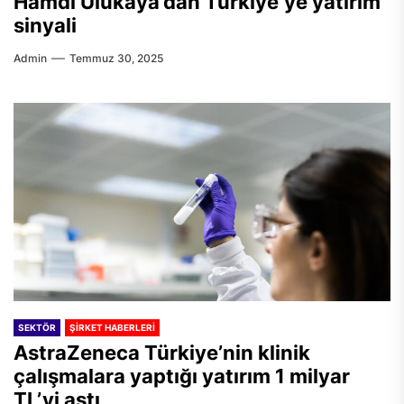
Hamdi Ulukaya’dan Türkiye’ye yatırım
sinyali
Admin
Temmuz 30, 2025
SEKTÖR
ŞIRKET HABERLERI
AstraZeneca Türkiye’nin klinik
çalışmalara yaptığı yatırım 1 milyar
TL’yi aştı