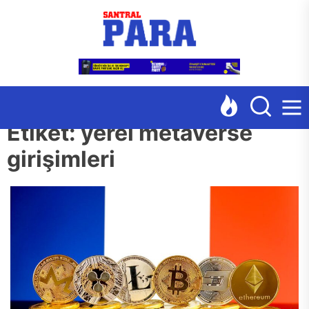
Skip
Santr
to
the
content
Etiket:
yerel metaverse
girişimleri