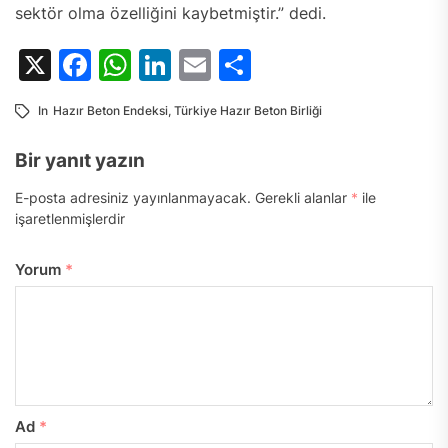
sektör olma özelliğini kaybetmiştir.” dedi.
X
Facebook
WhatsApp
LinkedIn
Email
Share
In
Hazır Beton Endeksi
,
Türkiye Hazır Beton Birliği
Bir yanıt yazın
E-posta adresiniz yayınlanmayacak.
Gerekli alanlar
*
ile
işaretlenmişlerdir
Yorum
*
Ad
*