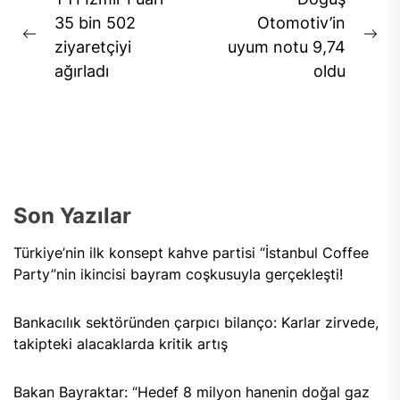
gezinmesi
35 bin 502
Otomotiv’in
Previous
Ne
ziyaretçiyi
uyum notu 9,74
post:
pos
ağırladı
oldu
Son Yazılar
Türkiye’nin ilk konsept kahve partisi “İstanbul Coffee
Party”nin ikincisi bayram coşkusuyla gerçekleşti!
Bankacılık sektöründen çarpıcı bilanço: Karlar zirvede,
takipteki alacaklarda kritik artış
Bakan Bayraktar: “Hedef 8 milyon hanenin doğal gaz