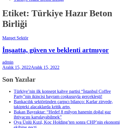
Etiket:
Türkiye Hazır Beton
Birliği
Manşet
Sektör
İnşaatta, güven ve beklenti artmıyor
admin
Aralık 15, 2022
Aralık 15, 2022
Son Yazılar
Türkiye’nin ilk konsept kahve partisi “İstanbul Coffee
Party”nin ikincisi bayram coşkusuyla gerçekleşti!
Bankacılık sektöründen çarpıcı bilanço: Karlar zirvede,
takipteki alacaklarda kritik artış
Bakan Bayraktar: “Hedef 8 milyon hanenin doğal gaz
ihtiyacını karşılayabilmek”
Oya Ünlü Kızıl, Koç Holding’ten sonra CHP’nin ekonomi
ekibine geçti