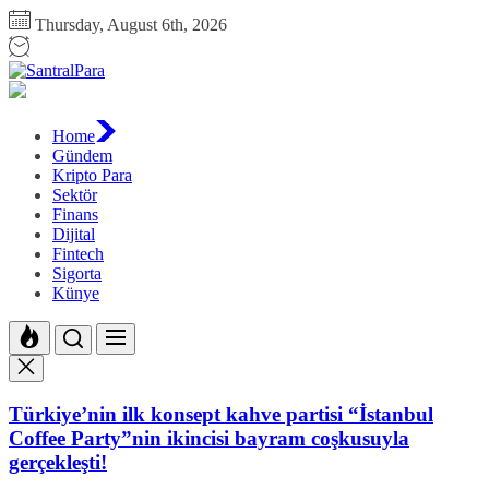
Skip
Thursday, August 6th, 2026
to
the
SantralPara
content
Home
Gündem
Kripto Para
Sektör
Finans
Dijital
Fintech
Sigorta
Künye
Türkiye’nin ilk konsept kahve partisi “İstanbul
Coffee Party”nin ikincisi bayram coşkusuyla
gerçekleşti!