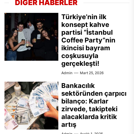
DİĞER HABERLER
Türkiye’nin ilk
konsept kahve
partisi “İstanbul
Coffee Party”nin
ikincisi bayram
coşkusuyla
gerçekleşti!
Admin
Mart 25, 2026
Bankacılık
sektöründen çarpıcı
bilanço: Karlar
zirvede, takipteki
alacaklarda kritik
artış
Admin
Aralık 1, 2025