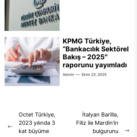
KPMG Türkiye,
“Bankacılık Sektörel
Bakış – 2025″
raporunu yayımladı
Admin
Ekim 23, 2025
Yazı
Octet Türkiye,
İtalyan Barilla,
gezinmesi
2023 yılında 3
Filiz ile Mardin’in
Previous
kat büyüme
bulgurunu
Ne