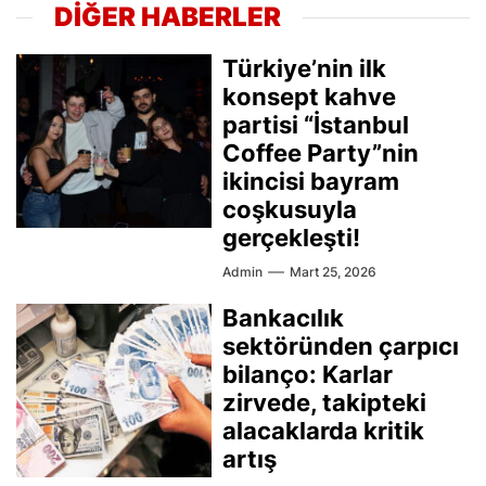
DİĞER HABERLER
Türkiye’nin ilk
konsept kahve
partisi “İstanbul
Coffee Party”nin
ikincisi bayram
coşkusuyla
gerçekleşti!
Admin
Mart 25, 2026
Bankacılık
sektöründen çarpıcı
bilanço: Karlar
zirvede, takipteki
alacaklarda kritik
artış