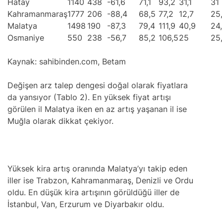
Hatay
1140
438
-61,6
71,1
93,2
31,1
31
Kahramanmaraş
1777
206
-88,4
68,5
77,2
12,7
25
Malatya
1498
190
-87,3
79,4
111,9
40,9
24
Osmaniye
550
238
-56,7
85,2
106,5
25
25
Kaynak: sahibinden.com, Betam
Değişen arz talep dengesi doğal olarak fiyatlara
da yansıyor (Tablo 2). En yüksek fiyat artışı
görülen il Malatya iken en az artış yaşanan il ise
Muğla olarak dikkat çekiyor.
Yüksek kira artış oranında Malatya’yı takip eden
iller ise Trabzon, Kahramanmaraş, Denizli ve Ordu
oldu. En düşük kira artışının görüldüğü iller de
İstanbul, Van, Erzurum ve Diyarbakır oldu.