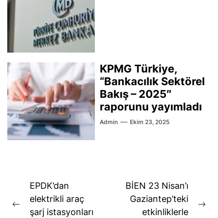
KPMG Türkiye,
“Bankacılık Sektörel
Bakış – 2025″
raporunu yayımladı
Admin
Ekim 23, 2025
Yazı
EPDK’dan
BİEN 23 Nisan’ı
gezinmesi
elektrikli araç
Gaziantep’teki
Previous
Ne
şarj istasyonları
etkinliklerle