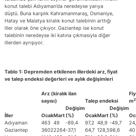
konut talebi Adıyaman’da neredeyse yarıya
düştü. Buna karşılık Kahramanmaraş, Osmaniye,
Hatay ve Malatya kiralık konut talebinin arttığı
iller olarak öne çıkıyor. Gaziantep ise konut
talebinin neredeyse iki katına çıkmasıyla diğer
illerden ayrışıyor.
Tablo 1: Depremden etkilenen illerdeki arz, fiyat
ve talep endeksi değerleri ve aylık değişimleri
Arz (kiralık ilan
Fi
2
sayısı)
Talep endeksi
m
Değişim
Değişim
İller
Ocak
Mart
(%)
Ocak
Mart
(%)
Oc
Adıyaman
463
49
-89,4
97,2
48,9
-49,7
24
Gaziantep
3602
2264
-37,1
64,7
128,5
98,6
40