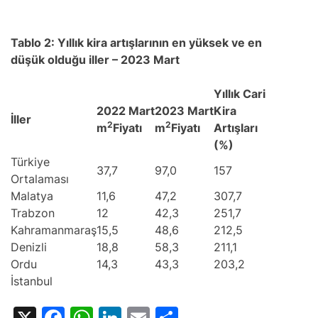
Tablo 2: Yıllık kira artışlarının en yüksek ve en
düşük olduğu iller – 2023 Mart
Yıllık Cari
2022 Mart
2023 Mart
Kira
İller
2
2
m
Fiyatı
m
Fiyatı
Artışları
(%)
Türkiye
37,7
97,0
157
Ortalaması
Malatya
11,6
47,2
307,7
Trabzon
12
42,3
251,7
Kahramanmaraş
15,5
48,6
212,5
Denizli
18,8
58,3
211,1
Ordu
14,3
43,3
203,2
İstanbul
X
Facebook
WhatsApp
LinkedIn
Email
Share