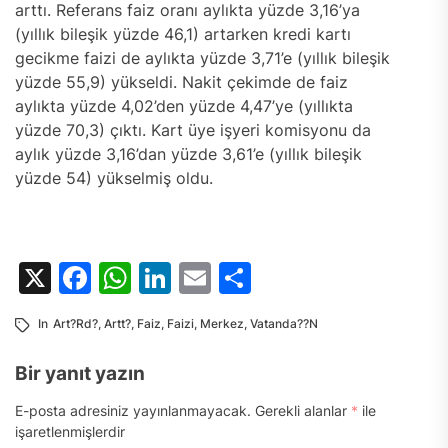
arttı. Referans faiz oranı aylıkta yüzde 3,16’ya
(yıllık bileşik yüzde 46,1) artarken kredi kartı
gecikme faizi de aylıkta yüzde 3,71’e (yıllık bileşik
yüzde 55,9) yükseldi. Nakit çekimde de faiz
aylıkta yüzde 4,02’den yüzde 4,47’ye (yıllıkta
yüzde 70,3) çıktı. Kart üye işyeri komisyonu da
aylık yüzde 3,16’dan yüzde 3,61’e (yıllık bileşik
yüzde 54) yükselmiş oldu.
X
Facebook
WhatsApp
LinkedIn
Email
Share
In
Art?rd?
,
Artt?
,
Faiz
,
Faizi
,
Merkez
,
Vatanda??n
Bir yanıt yazın
E-posta adresiniz yayınlanmayacak.
Gerekli alanlar
*
ile
işaretlenmişlerdir