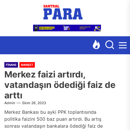
Skip
Santr
to
the
content
FINANS
MANŞET
Merkez faizi artırdı,
vatandaşın ödediği faiz de
arttı
Admin
Ekim 26, 2023
Merkez Bankası bu ayki PPK toplantısında
politika faizini 500 baz puan artırdı. Bu artış
sonrası vatandaşın bankalara ödediği faiz de