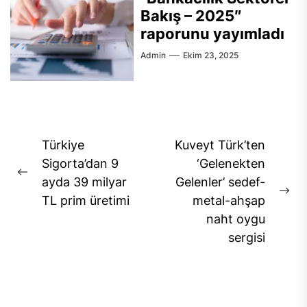
Bakış – 2025″
raporunu yayımladı
Admin
Ekim 23, 2025
Yazı
Türkiye
Kuveyt Türk’ten
gezinmesi
Sigorta’dan 9
‘Gelenekten
Previous
ayda 39 milyar
Gelenler’ sedef-
post:
Ne
TL prim üretimi
metal-ahşap
pos
naht oygu
sergisi